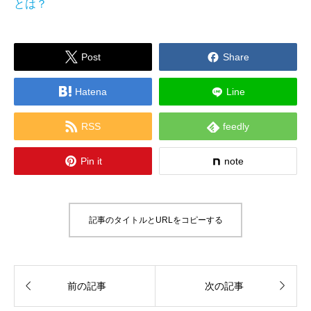
とは？


Post
Share

Hatena
Line


RSS
feedly

Pin it
note
記事のタイトルとURLをコピーする


前の記事
次の記事