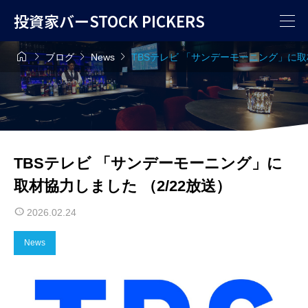
投資家バーSTOCK PICKERS




ブログ
News
TBSテレビ 「サンデーモーニング」に取
TBSテレビ 「サンデーモーニング」に
取材協力しました （2/22放送）
2026.02.24
News