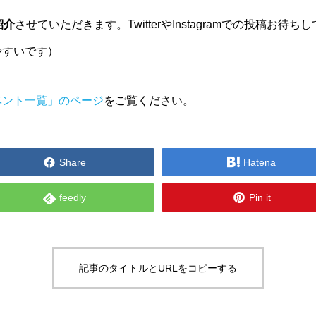
紹介
させていただきます。TwitterやInstagramでの投稿
やすいです）
ベント一覧」のページ
をご覧ください。


Share
Hatena


feedly
Pin it
記事のタイトルとURLをコピーする