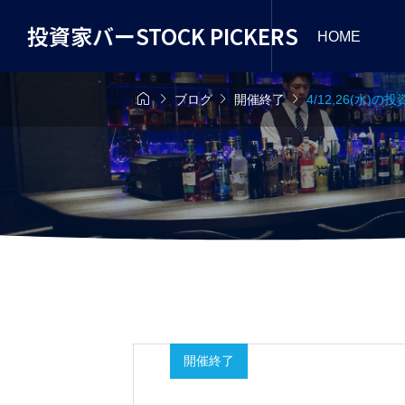
投資家バーSTOCK PICKERS
HOME




ブログ
開催終了
4/12,26(水
開催終了