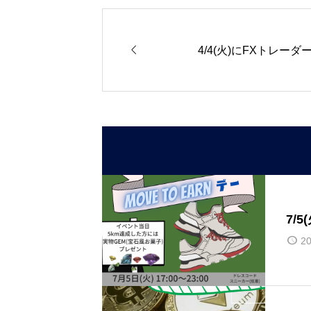

4/4(火)にFXトレー
7/5
20