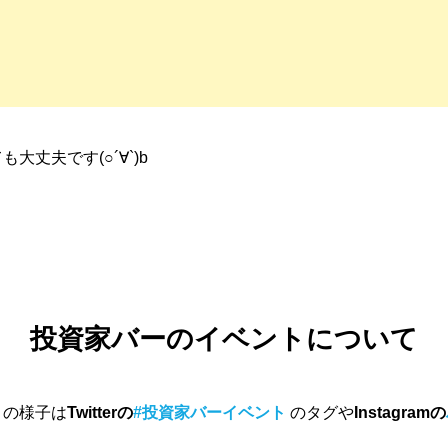
夫です(○︎´∀︎`)b
投資家バーのイベントについて
トの様子は
Twitterの
#
投資家バーイベント
のタグや
Instagramの