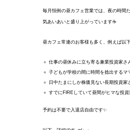
毎月恒例の昼カフェ営業では、夜の時間だ
気あいあいと盛り上がっています☕️
昼カフェ常連のお客様も多く、例えば以
仕事の昼休みに立ち寄る兼業投資家さ
子どもが学校の間に時間を捻出するマ
日中たまにしか株価見ない長期投資家
すでにFIREしていて昼間がヒマな投資家
予約は不要で入退店自由です✨