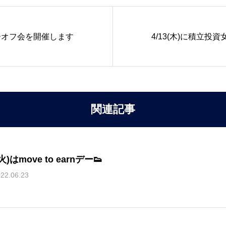
ダーオフ会を開催します
4/13(木)に積立
関連記事
(火)はmove to earnデー👟
22.06.23