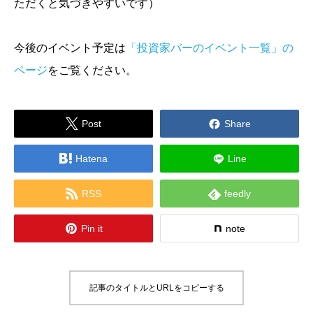
ただくと気づきやすいです）
今後のイベント予定は
「投資家バーのイベント一覧」の
ページ
をご覧ください。


Post
Share

Hatena
Line


RSS
feedly

Pin it
note
記事のタイトルとURLをコピーする