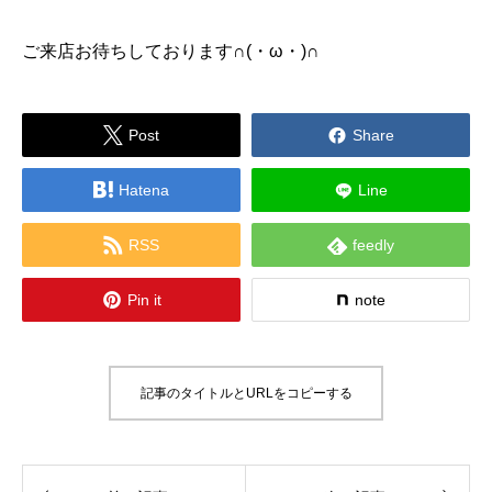
ご来店お待ちしております∩︎(・ω・)∩︎


Post
Share

Hatena
Line


RSS
feedly

Pin it
note
記事のタイトルとURLをコピーする