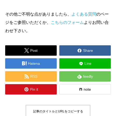
その他ご不明な点がありましたら、
よくある質問
のペー
ジをご参照いただくか、
こちらのフォーム
よりお問い合
わせ下さい。


Post
Share

Hatena
Line


RSS
feedly

Pin it
note
記事のタイトルとURLをコピーする