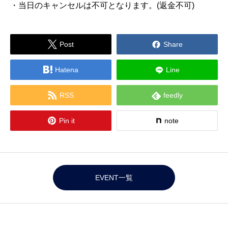
・当日のキャンセルは不可となります。(返金不可)


Post
Share

Hatena
Line


RSS
feedly

Pin it
note
EVENT一覧